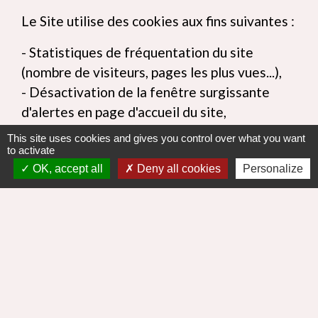
Le Site utilise des cookies aux fins suivantes :
- Statistiques de fréquentation du site
(nombre de visiteurs, pages les plus vues...),
- Désactivation de la fenêtre surgissante
d'alertes en page d'accueil du site,
- Validation de l’utilisation des cookies.
This site uses cookies and gives you control over what you want
- Les cookies déposés sur votre terminal ont
to activate
OK, accept all
Deny all cookies
Personalize
une durée de vie limitée à 183 jours. Au-delà
de ce délai, ils sont automatiquement
supprimés.
La Structure n'utilise en aucun cas les
données récupérées par les cookies pour les
réutiliser à des fins commerciales ou de
revente d'informations privées.